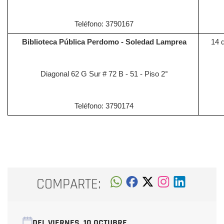
Teléfono: 3790167
Biblioteca Pública Perdomo - Soledad Lamprea
14 
Diagonal 62 G Sur # 72 B - 51 - Piso 2°
Teléfono: 3790174
COMPARTE:
DEL VIERNES
10 OCTUBRE