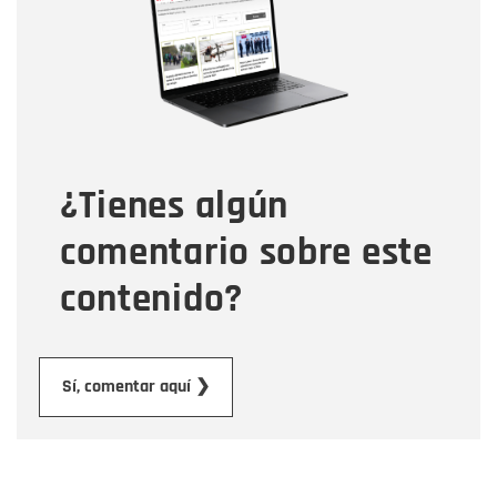
Correo electrónico
Tipo de comentario
¿Tienes algún
Mensaje
comentario sobre este
contenido?
Enviar
Sí, comentar aquí ❯