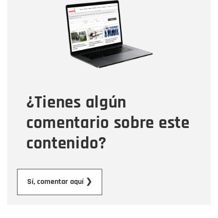
Nombre
Correo electrónico
Tipo de comentario
¿Tienes algún
Mensaje
comentario sobre este
contenido?
Enviar
Sí, comentar aquí ❯