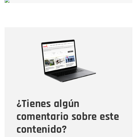
Nombre
Nombre
Correo electrónico
Tipo de comentario
¿Tienes algún
Mensaje
comentario sobre este
contenido?