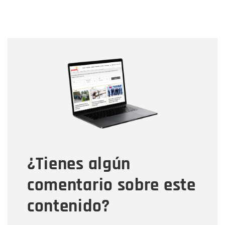
Nombre
Nombre
Correo electrónico
Tipo de comentario
¿Tienes algún
Mensaje
comentario sobre este
contenido?