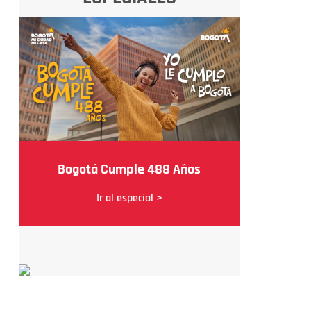
Bogotá Cumple 488 Años
Ir al especial >