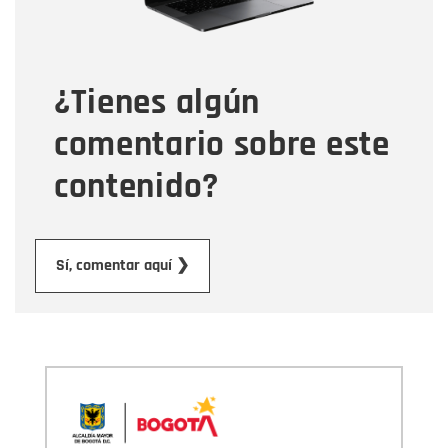
Tipo de comentario
¿Tienes algún
Mensaje
comentario sobre este
contenido?
Enviar
Sí, comentar aquí ❯