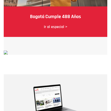
Bogotá Cumple 488 Años
Ir al especial >
Nombre
Nombre
Correo electrónico