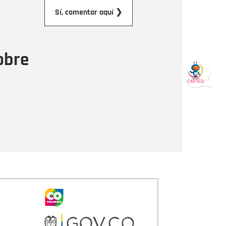
orreo electrónico
Sí, comentar aquí ❯
ensaje
obre
Enviar