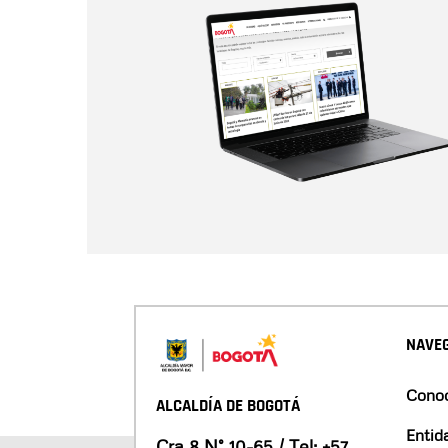
NAVEG
Conoc
ALCALDÍA DE BOGOTÁ
Entid
Cra 8 N° 10-65 / Tel:
+57