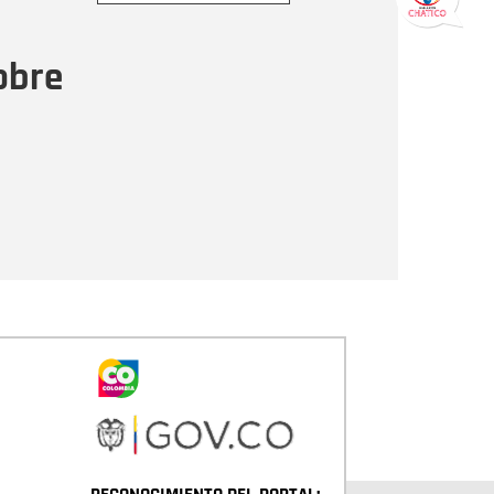
ensaje
obre
Enviar