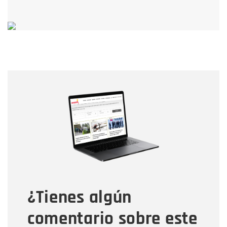
Nombre
Nombre
Correo electrónico
Tipo de comentario
¿Tienes algún
Mensaje
comentario sobre este