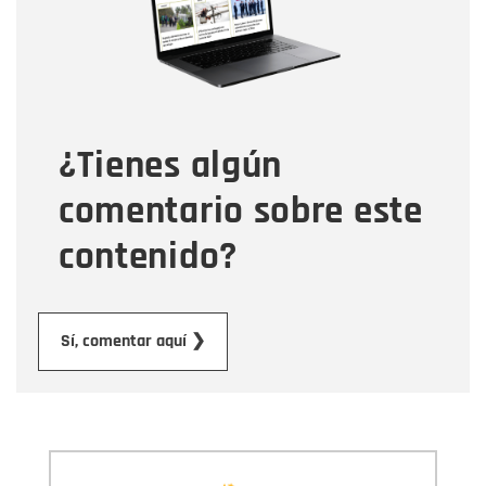
Tipo de comentario
¿Tienes algún
Mensaje
comentario sobre este
contenido?
Enviar
Sí, comentar aquí ❯