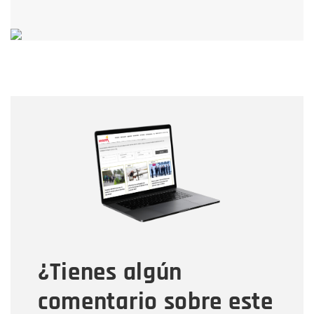
Nombre
Nombre
Correo electrónico
Tipo de comentario
¿Tienes algún
Mensaje
comentario sobre este