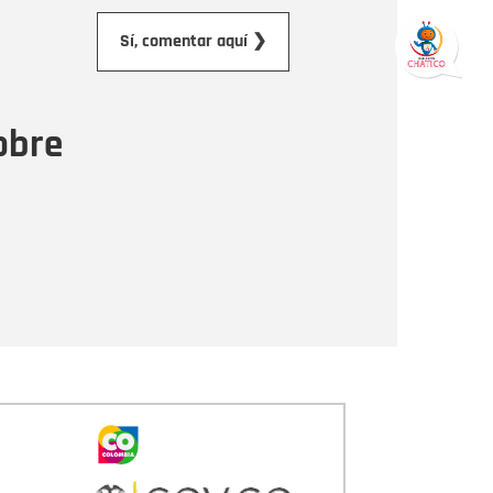
orreo electrónico
Sí, comentar aquí ❯
ensaje
obre
Enviar