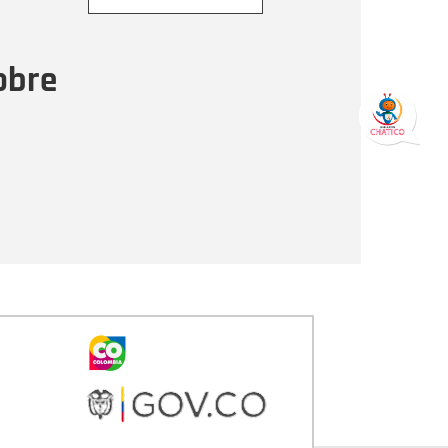
ensaje
obre
Enviar