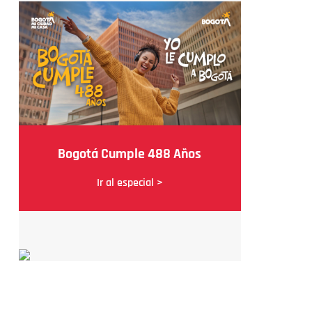
Bogotá Cumple 488 Años
Ir al especial >