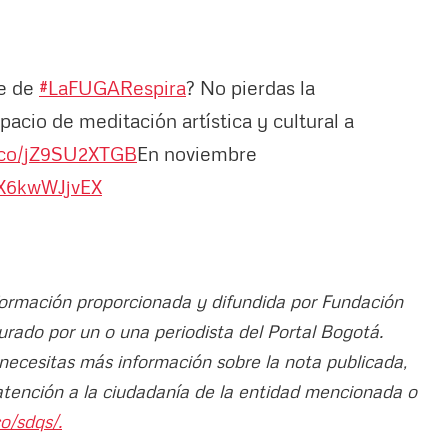
se de
#LaFUGARespira
? No pierdas la
pacio de meditación artística y cultural a
t.co/jZ9SU2XTGB
En noviembre
/X6kwWJjvEX
nformación proporcionada y difundida por Fundación
curado por un o una periodista del Portal Bogotá.
 necesitas más información sobre la nota publicada,
atención a la ciudadanía de la entidad mencionada o
o/sdqs/.