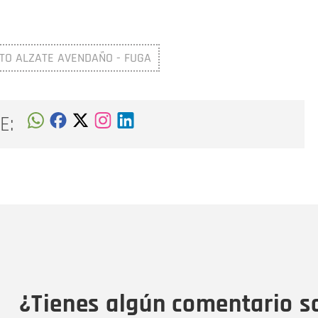
TO ALZATE AVENDAÑO - FUGA
E:
Nombre
C
Nombre
Tipo de comentario
M
¿Tienes algún comentario s