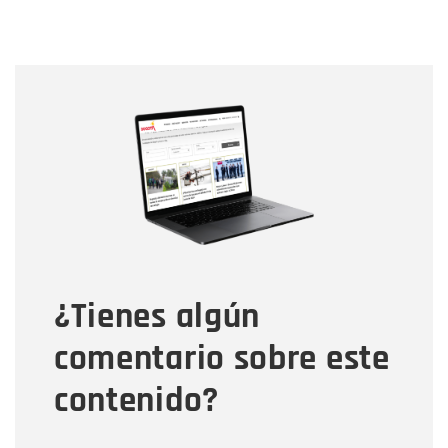
Nombre
Nombre
Correo electrónico
Tipo de comentario
¿Tienes algún
Mensaje
comentario sobre este
contenido?