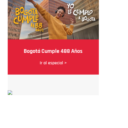
Bogotá Cumple 488 Años
Ir al especial >