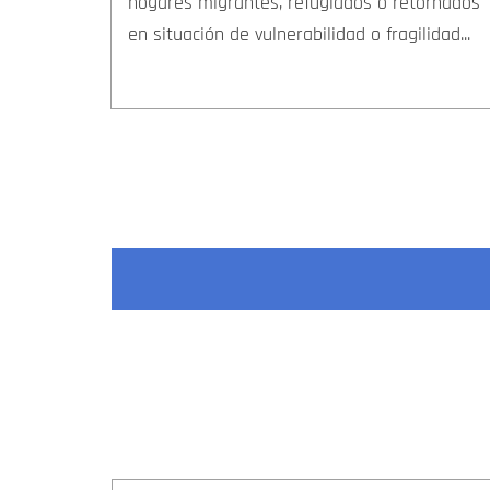
hogares migrantes, refugiados o retornados
en situación de vulnerabilidad o fragilidad...
Paginación