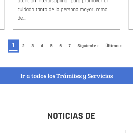
atención interdisciplinar para promover el
cuidado tanto de la persona mayor, como
de...
Página
1
Page
2
Page
3
Page
4
Page
5
Page
6
Page
7
Siguiente
Siguiente ›
Última
Último »
página
página
actual
Ir a todos los Trámites y Servicios
NOTICIAS DE