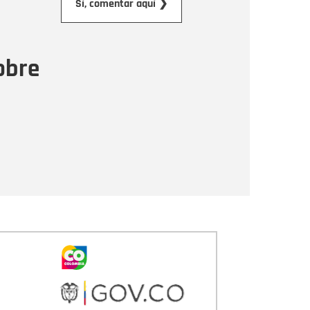
Sí, comentar aquí ❯
ensaje
obre
Enviar