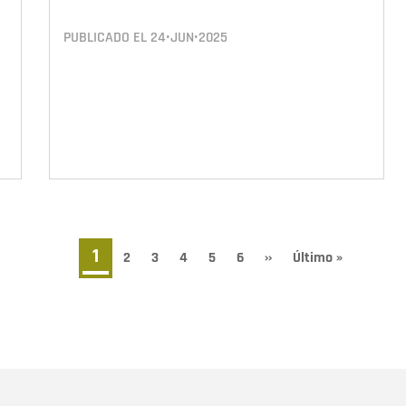
PUBLICADO EL
24•JUN•2025
Página
1
Page
2
Page
3
Page
4
Page
5
Page
6
Siguiente
››
Última
Último »
página
página
actual
Nombre
C