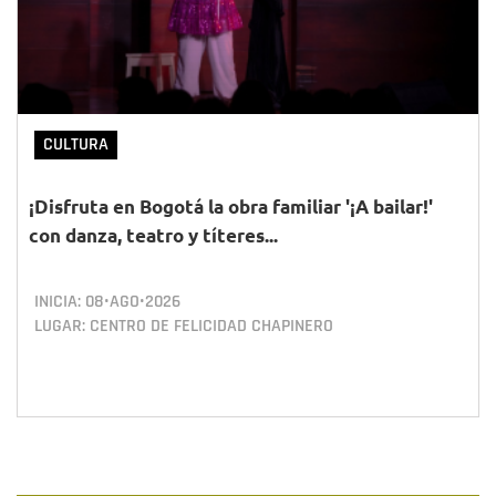
CULTURA
¡Disfruta en Bogotá la obra familiar '¡A bailar!'
con danza, teatro y títeres...
INICIA:
08•AGO•2026
LUGAR: CENTRO DE FELICIDAD CHAPINERO