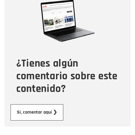
Nombre
Correo electrónico
Tipo de comentario
¿Tienes algún
Mensaje
comentario sobre este
contenido?
Enviar
Sí, comentar aquí ❯