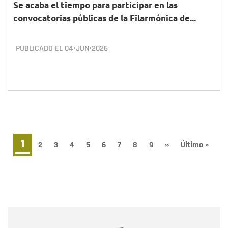
Se acaba el tiempo para participar en las
convocatorias públicas de la Filarmónica de...
PUBLICADO EL
04•JUN•2026
Paginación
Página
1
Page
2
Page
3
Page
4
Page
5
Page
6
Page
7
Page
8
Page
9
Siguiente
››
Última
Último »
página
página
actual
Nombre