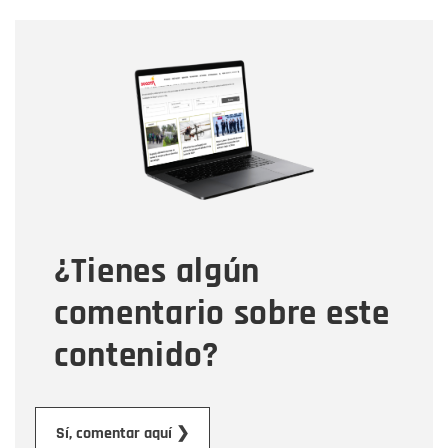
Nombre
Nombre
Correo electrónico
Tipo de comentario
¿Tienes algún
Mensaje
comentario sobre este
contenido?
Enviar
Sí, comentar aquí ❯