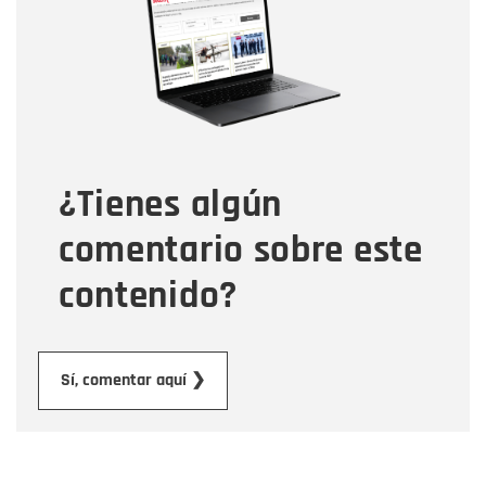
Correo electrónico
Tipo de comentario
¿Tienes algún
Mensaje
comentario sobre este
contenido?
Enviar
Sí, comentar aquí ❯