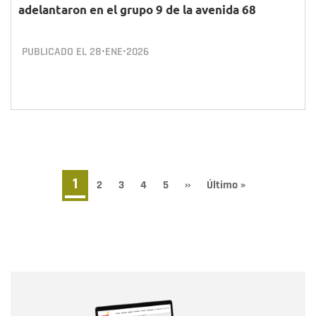
adelantaron en el grupo 9 de la avenida 68
PUBLICADO EL
28•ENE•2026
Paginación
Página
1
Page
2
Page
3
Page
4
Page
5
Siguiente
››
Última
Último »
página
página
actual
Nombre
Nombre