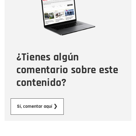
Correo electrónico
Tipo de comentario
¿Tienes algún
Mensaje
comentario sobre este
contenido?
Enviar
Sí, comentar aquí ❯