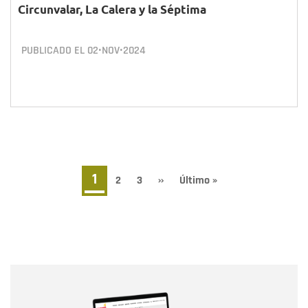
Circunvalar, La Calera y la Séptima
PUBLICADO EL
02•NOV•2024
Paginación
Página
1
Page
2
Page
3
Siguiente
››
Última
Último »
página
página
actual
Nombre
Nombre