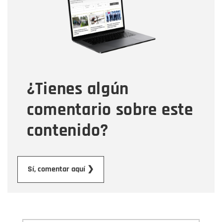
Correo electrónico
Tipo de comentario
¿Tienes algún
Mensaje
comentario sobre este
contenido?
Enviar
Sí, comentar aquí ❯