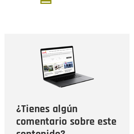
página
página
actual
Nombre
Nombre
Correo electrónico
Tipo de comentario
¿Tienes algún
Mensaje
comentario sobre este