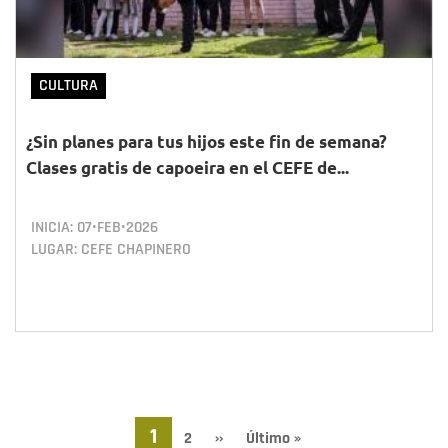
CULTURA
¿Sin planes para tus hijos este fin de semana?
Clases gratis de capoeira en el CEFE de...
INICIA:
07•FEB•2026
LUGAR: CEFE CHAPINERO
Paginación
Página
1
Page
2
Siguiente
››
Última
Último »