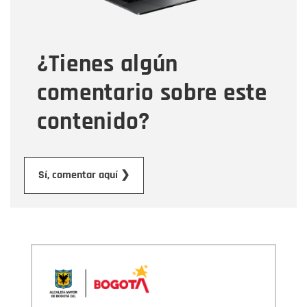
Tipo de comentario
¿Tienes algún
Mensaje
comentario sobre este
contenido?
Enviar
Sí, comentar aquí ❯