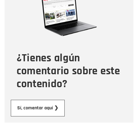
Correo electrónico
Tipo de comentario
¿Tienes algún
Mensaje
comentario sobre este
contenido?
Enviar
Sí, comentar aquí ❯