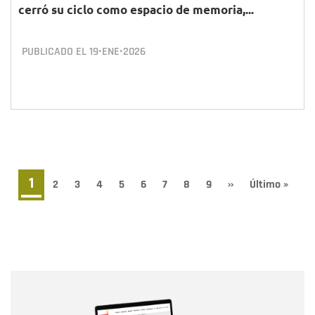
cerró su ciclo como espacio de memoria,...
PUBLICADO EL
19•ENE•2026
Paginación
Página
1
Page
2
Page
3
Page
4
Page
5
Page
6
Page
7
Page
8
Page
9
Siguiente
››
Última
Último »
página
página
actual
Nombre
Nombre