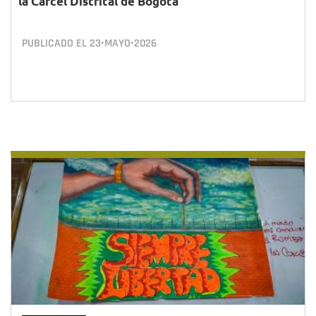
la Cárcel Distrital de Bogotá
PUBLICADO EL
23•MAYO•2026