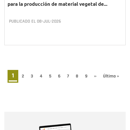
para la producción de material vegetal de...
PUBLICADO EL
08•JUL•2026
Paginación
Página
1
Page
2
Page
3
Page
4
Page
5
Page
6
Page
7
Page
8
Page
9
Siguiente
››
Última
Último »
página
página
actual
Nombre
Nombre