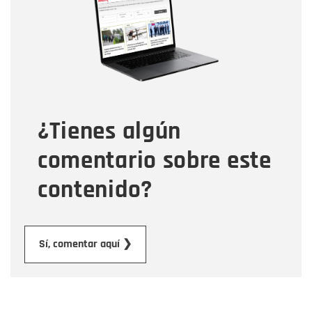
Correo electrónico
Tipo de comentario
¿Tienes algún
Mensaje
comentario sobre este
contenido?
Enviar
Sí, comentar aquí ❯