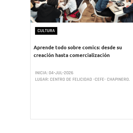
CULTURA
Aprende todo sobre comics: desde su
creación hasta comercialización
INICIA:
04•JUL•2026
LUGAR: CENTRO DE FELICIDAD -CEFE- CHAPINERO.