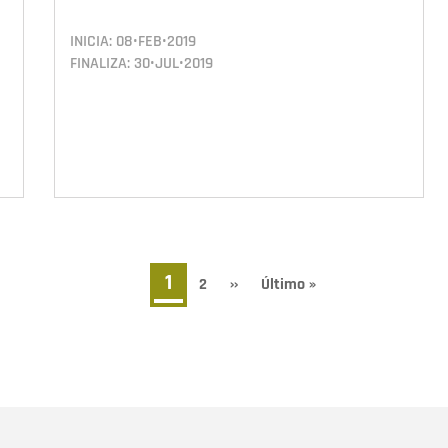
INICIA:
08•FEB•2019
FINALIZA:
30•JUL•2019
Página
1
Page
2
Siguiente
››
Última
Último »
página
página
actual
Nombre
C