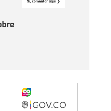
Sí, comentar aquí ❯
ensaje
obre
Enviar