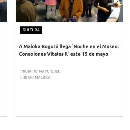
CULTURA
A Maloka Bogotá llega ´Noche en el Museo:
Conexiones Vitales ll´ este 15 de mayo
INICIA:
15•MAYO•2026
LUGAR: MALOKA.