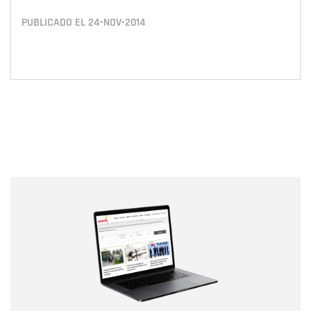
PUBLICADO EL
24•NOV•2014
Nombre
Nombre
Correo electrónico
Tipo de comentario