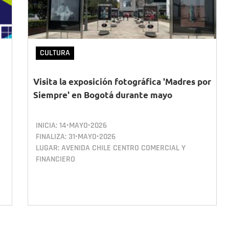
CULTURA
Visita la exposición fotográfica 'Madres por
Siempre' en Bogotá durante mayo
INICIA:
14•MAYO•2026
FINALIZA:
31•MAYO•2026
LUGAR: AVENIDA CHILE CENTRO COMERCIAL Y
FINANCIERO