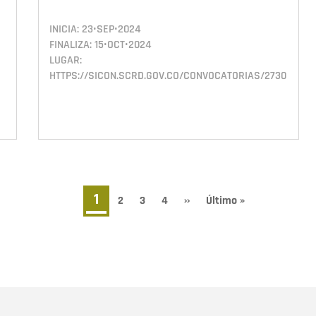
INICIA:
23•SEP•2024
FINALIZA:
15•OCT•2024
LUGAR:
HTTPS://SICON.SCRD.GOV.CO/CONVOCATORIAS/2730
Página
1
Page
2
Page
3
Page
4
Siguiente
››
Última
Último »
página
página
actual
Nombre
C