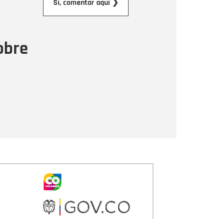
Sí, comentar aquí ❯
ensaje
obre
Enviar