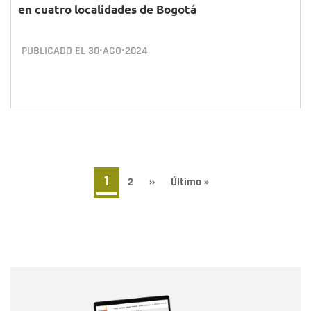
en cuatro localidades de Bogotá
PUBLICADO EL
30•AGO•2024
Paginación
Página
1
Page
2
Siguiente
››
Última
Último »
página
página
actual
Nombre
Nombre