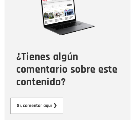
Correo electrónico
Tipo de comentario
¿Tienes algún
Mensaje
comentario sobre este
contenido?
Enviar
Sí, comentar aquí ❯