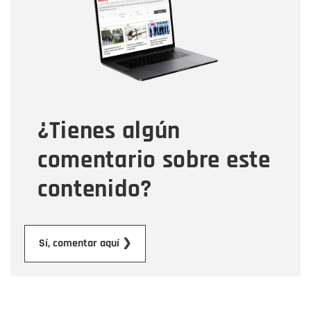
Correo electrónico
Tipo de comentario
¿Tienes algún
Mensaje
comentario sobre este
contenido?
Enviar
Sí, comentar aquí ❯