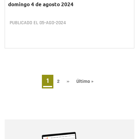
domingo 4 de agosto 2024
PUBLICADO EL
05•AGO•2024
Paginación
Página
1
Page
2
Siguiente
››
Última
Último »
página
página
actual
Nombre
Nombre