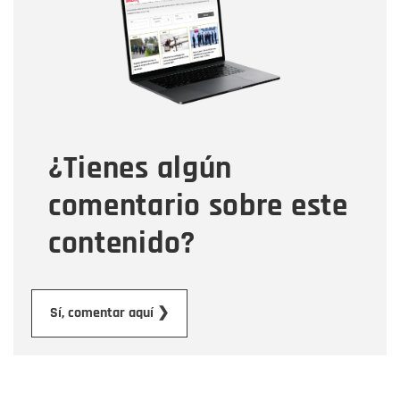
Correo electrónico
Tipo de comentario
¿Tienes algún
Mensaje
comentario sobre este
contenido?
Enviar
Sí, comentar aquí ❯