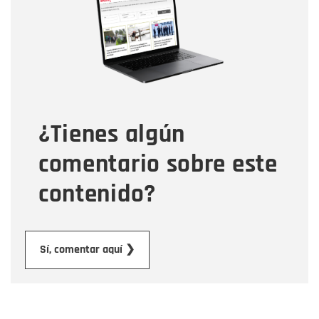
Correo electrónico
Tipo de comentario
¿Tienes algún
Mensaje
comentario sobre este
contenido?
Enviar
Sí, comentar aquí ❯