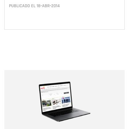
PUBLICADO EL
18•ABR•2014
Nombre
Nombre
Correo electrónico
Tipo de comentario