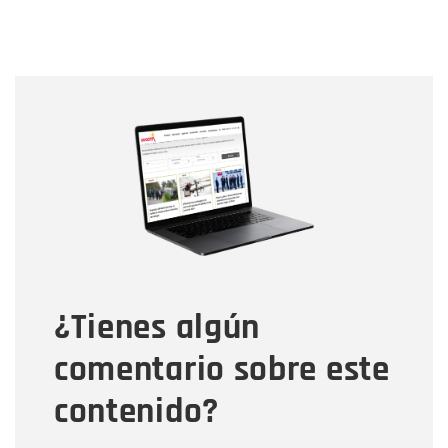
Nombre
Nombre
Correo electrónico
Tipo de comentario
¿Tienes algún
Mensaje
comentario sobre este
contenido?