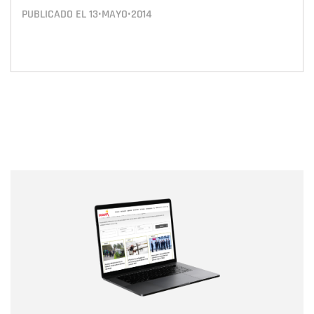
PUBLICADO EL
13•MAYO•2014
Nombre
Nombre
Correo electrónico
Tipo de comentario