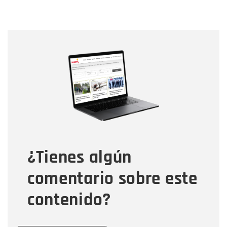
Nombre
Nombre
Correo electrónico
Tipo de comentario
¿Tienes algún
Mensaje
comentario sobre este
contenido?