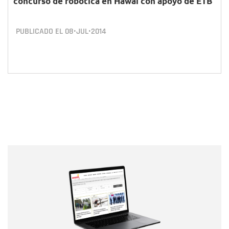
concurso de robótica en Hawái con apoyo de ETB
PUBLICADO EL
08•JUL•2014
Nombre
Nombre
Correo electrónico