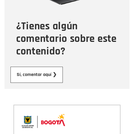
Tipo de comentario
¿Tienes algún
Mensaje
comentario sobre este
contenido?
Enviar
Sí, comentar aquí ❯