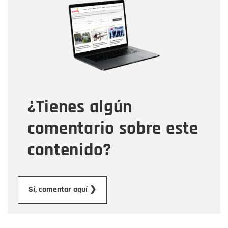
Nombre
Correo electrónico
Tipo de comentario
¿Tienes algún
Mensaje
comentario sobre este
contenido?
Enviar
Sí, comentar aquí ❯