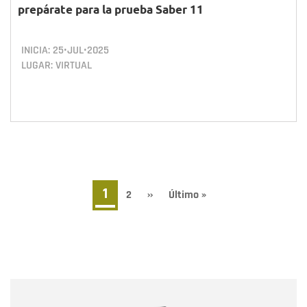
prepárate para la prueba Saber 11
INICIA:
25•JUL•2025
LUGAR: VIRTUAL
Paginación
Página
1
Page
2
Siguiente
››
Última
Último »
página
página
actual
Nombre