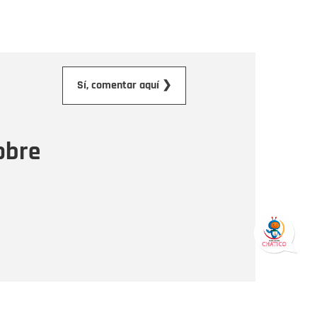
orreo electrónico
Sí, comentar aquí ❯
ensaje
obre
Enviar