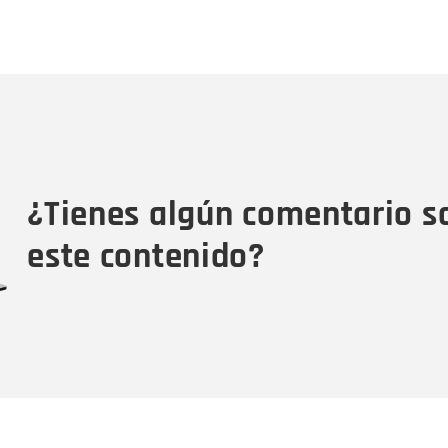
Nombre
C
Nombre
Tipo de comentario
M
¿Tienes algún comentario s
este contenido?