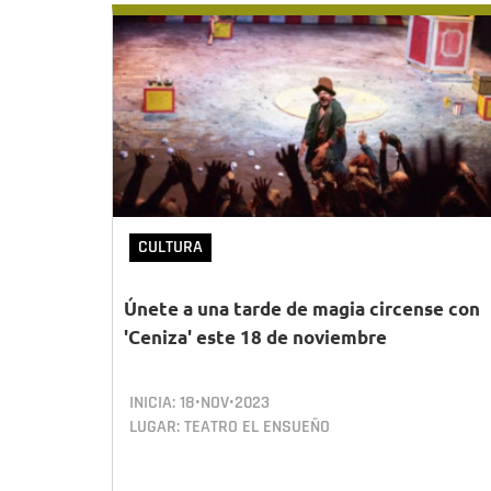
CULTURA
Únete a una tarde de magia circense con
'Ceniza' este 18 de noviembre
INICIA:
18•NOV•2023
LUGAR: TEATRO EL ENSUEÑO