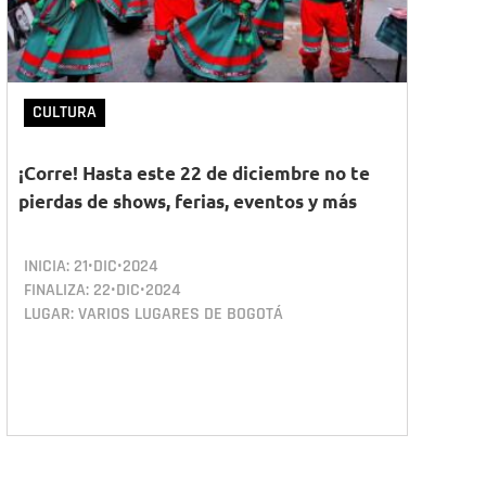
CULTURA
¡Corre! Hasta este 22 de diciembre no te
pierdas de shows, ferias, eventos y más
INICIA:
21•DIC•2024
FINALIZA:
22•DIC•2024
LUGAR: VARIOS LUGARES DE BOGOTÁ