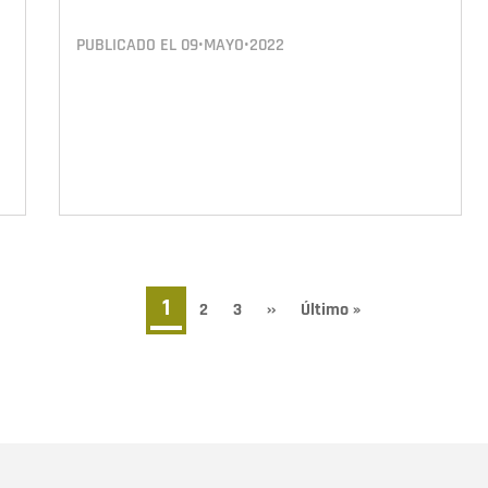
PUBLICADO EL
09•MAYO•2022
Página
1
Page
2
Page
3
Siguiente
››
Última
Último »
página
página
actual
Nombre
C