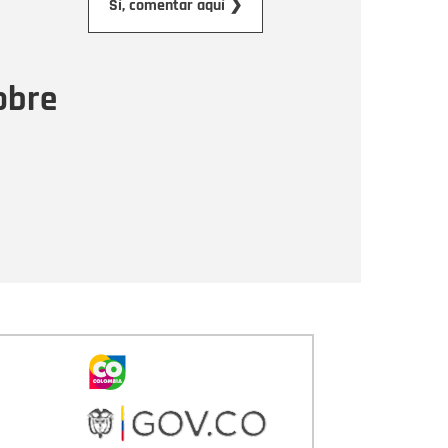
Sí, comentar aquí ❯
ensaje
obre
Enviar