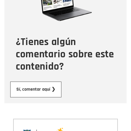
Tipo de comentario
¿Tienes algún
Mensaje
comentario sobre este
contenido?
Enviar
Sí, comentar aquí ❯