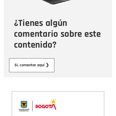
Tipo de comentario
¿Tienes algún
Mensaje
comentario sobre este
contenido?
Enviar
Sí, comentar aquí ❯