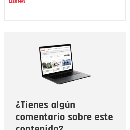
LEER MÁS
Nombre
Nombre
Correo electrónico
Tipo de comentario
¿Tienes algún
Mensaje
comentario sobre este
contenido?