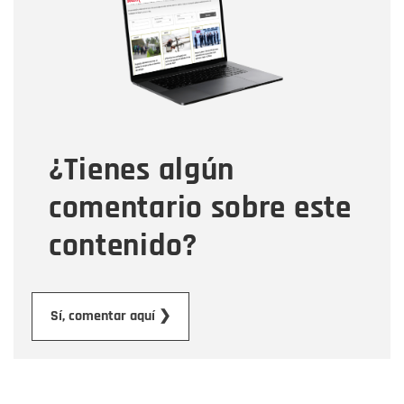
Correo electrónico
Tipo de comentario
¿Tienes algún
Mensaje
comentario sobre este
contenido?
Enviar
Sí, comentar aquí ❯