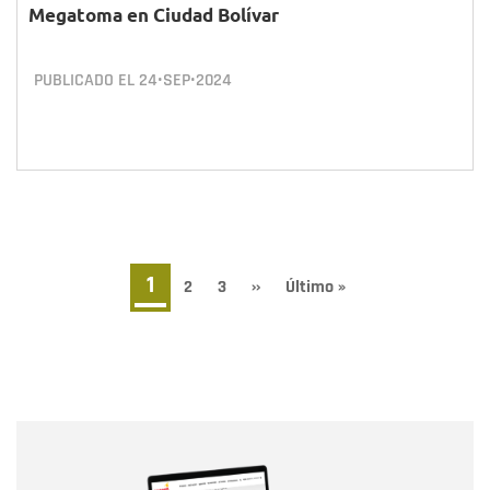
Megatoma en Ciudad Bolívar
PUBLICADO EL
24•SEP•2024
Paginación
Página
1
Page
2
Page
3
Siguiente
››
Última
Último »
página
página
actual
Nombre
Nombre