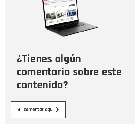
Correo electrónico
Tipo de comentario
¿Tienes algún
Mensaje
comentario sobre este
contenido?
Enviar
Sí, comentar aquí ❯