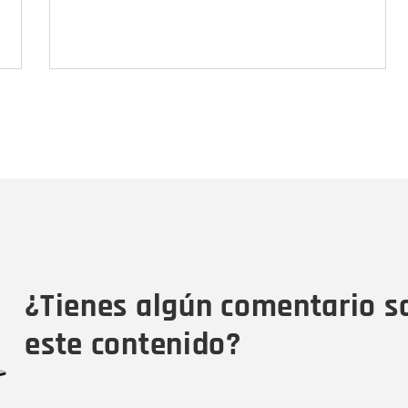
Nombre
C
Nombre
Tipo de comentario
M
¿Tienes algún comentario s
este contenido?